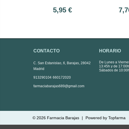
plus mini 6 U
micr
5,95 €
7,7
CONTACTO
HORARIO
De Lunes a Vierne
C. San Estanislao, 6, Barajas, 28042
13:45h y de 17:00h
Madrid
Sábados de 10:00h
|
913290104
660172020
farmaciabarajas689@gmail.com
© 2026
Farmacia Barajas
|
Powered by
Topfarma