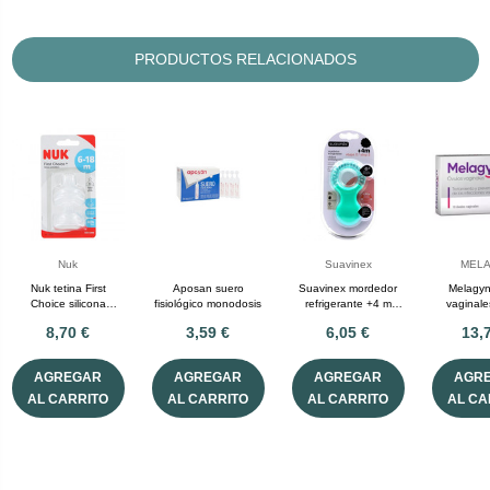
PRODUCTOS RELACIONADOS
Nuk
Suavinex
MEL
Nuk tetina First
Aposan suero
Suavinex mordedor
Melagyn
Choice silicona
fisiológico monodosis
refrigerante +4 m
vaginal
anticolico 6-18 m T-
etapa 2
8,70 €
3,59 €
6,05 €
13,
XL
AGREGAR
AGREGAR
AGREGAR
AGR
AL CARRITO
AL CARRITO
AL CARRITO
AL CA