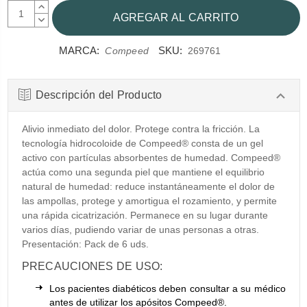
AUMENTAR
CANTIDAD:
DISMINUIR
CANTIDAD:
MARCA:
SKU:
Compeed
269761
Descripción del Producto
Alivio inmediato del dolor. Protege contra la fricción. La
tecnología hidrocoloide de Compeed® consta de un gel
activo con partículas absorbentes de humedad. Compeed®
actúa como una segunda piel que mantiene el equilibrio
natural de humedad: reduce instantáneamente el dolor de
las ampollas, protege y amortigua el rozamiento, y permite
una rápida cicatrización. Permanece en su lugar durante
varios días, pudiendo variar de unas personas a otras.
Presentación: Pack de 6 uds.
PRECAUCIONES DE USO:
Los pacientes diabéticos deben consultar a su médico
antes de utilizar los apósitos Compeed®.