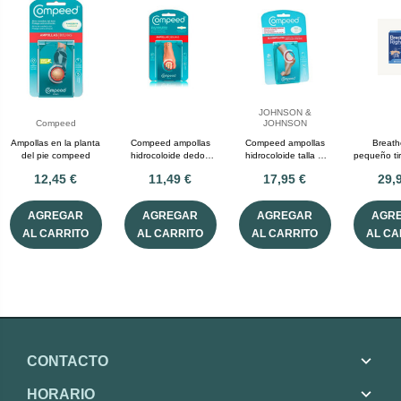
JOHNSON &
Compeed
JOHNSON
Ampollas en la planta
Compeed ampollas
Compeed ampollas
Breath
del pie compeed
hidrocoloide dedos
hidrocoloide talla m
pequeño ti
pies 8 U
10 U
unid
12,45 €
11,49 €
17,95 €
29,
AGREGAR
AGREGAR
AGREGAR
AGR
AL CARRITO
AL CARRITO
AL CARRITO
AL CA
CONTACTO
HORARIO