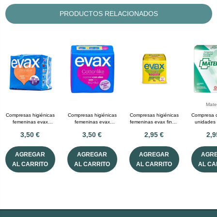
PRODUCTOS RELACIONADOS
Mate
Compresas higiénicas
Compresas higiénicas
Compresas higiénicas
Compresa c
femeninas evax
femeninas evax
femeninas evax fina y
unidades 
cottonlike super con
cottonlike normal con
segunormal 16
3,50 €
3,50 €
2,95 €
2,9
alas 12 compresas
alas 16 compresas
compresas
AGREGAR
AGREGAR
AGREGAR
AGR
AL CARRITO
AL CARRITO
AL CARRITO
AL CA