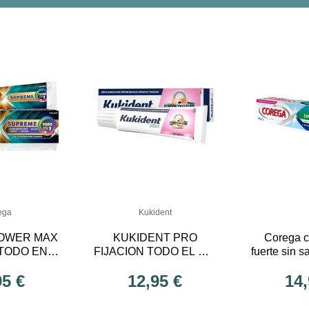
ega
Kukident
OWER MAX
KUKIDENT PRO
Corega c
TODO EN 1
FIJACION TODO EL DIA
fuerte sin 
 GR
SIN SABOR
prótesis
95 €
12,95 €
14,