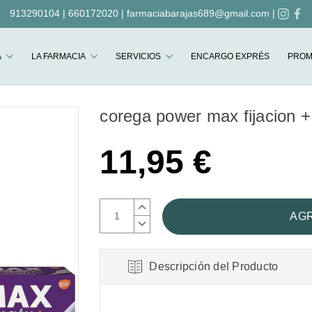
913290104
|
660172020
|
farmaciabarajas689@gmail.com
|
Buscar
A
LA FARMACIA
SERVICIOS
ENCARGO EXPRÉS
PROM
corega power max fijacion +
11,95 €
AUMENTAR
CANTIDAD:
DISMINUIR
CANTIDAD:
Descripción del Producto