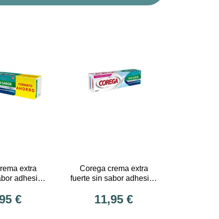
rema extra
Corega crema extra
sabor adhesivo
fuerte sin sabor adhesivo
 dental (a)
prótesis dental (b)
95 €
11,95 €