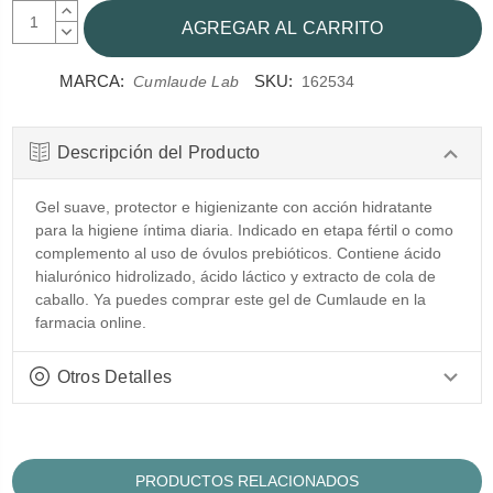
AUMENTAR
CANTIDAD:
DISMINUIR
CANTIDAD:
MARCA:
SKU:
Cumlaude Lab
162534
Descripción del Producto
Gel suave, protector e higienizante con acción hidratante
para la higiene íntima diaria. Indicado en etapa fértil o como
complemento al uso de óvulos prebióticos. Contiene ácido
hialurónico hidrolizado, ácido láctico y extracto de cola de
caballo. Ya puedes comprar este gel de Cumlaude en la
farmacia online.
Otros Detalles
PRODUCTOS RELACIONADOS