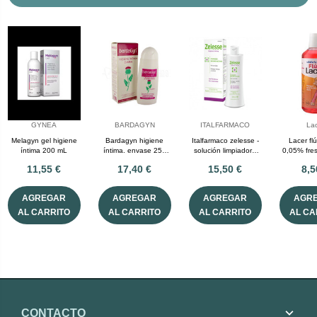
GYNEA
BARDAGYN
ITALFARMACO
La
Melagyn gel higiene
Bardagyn higiene
Italfarmaco zelesse -
Lacer flú
íntima 200 mL
íntima. envase 250
solución limpiadora
0,05% fre
mL.
higiene diaria (250
11,55 €
17,40 €
15,50 €
8,5
mL)
AGREGAR
AGREGAR
AGREGAR
AGR
AL CARRITO
AL CARRITO
AL CARRITO
AL CA
CONTACTO