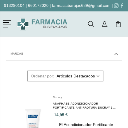
913290104
|
660172020
|
farmaciabarajas689@gmail.com
|
Menú
Buscar
Mi Cuenta
Mi Ca
Buscar
MARCAS
Ordenar por:
Ducray
ANAPHASE ACONDICIONADOR
FORTIFICANTE ANTIRROTURA DUCRAY 1
TUBO 200 ML
14,95 €
El Acondicionador Fortificante