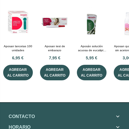
Aposan lancetas 100
Aposan test de
Aposán solución
Aposan qui
unidades
embarazo
acuosa de eucalipto
sin aceto
10 mL
6,95 €
7,95 €
5,95 €
3,0
AGREGAR
AGREGAR
AGREGAR
AGR
AL CARRITO
AL CARRITO
AL CARRITO
AL CA
CONTACTO
HORARIO