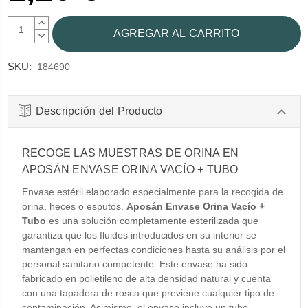
AUMENTAR
CANTIDAD:
DISMINUIR
CANTIDAD:
SKU:
184690
Descripción del Producto
RECOGE LAS MUESTRAS DE ORINA EN
APOSÁN ENVASE ORINA VACÍO + TUBO
Envase estéril elaborado especialmente para la recogida de
orina, heces o esputos.
Aposán Envase Orina Vacío +
Tubo
es una solución completamente esterilizada que
garantiza que los fluidos introducidos en su interior se
mantengan en perfectas condiciones hasta su análisis por el
personal sanitario competente. Este envase ha sido
fabricado en polietileno de alta densidad natural y cuenta
con una tapadera de rosca que previene cualquier tipo de
contaminación. Asimismo, el envase incluye un tubo,