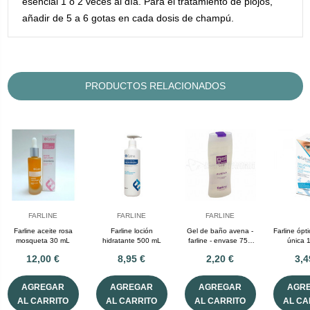
esencial 1 o 2 veces al día. Para el tratamiento de piojos,
añadir de 5 a 6 gotas en cada dosis de champú.
PRODUCTOS RELACIONADOS
FARLINE
FARLINE
FARLINE
Farline aceite rosa
Farline loción
Gel de baño avena -
Farline ópt
mosqueta 30 mL
hidratante 500 mL
farline - envase 750
única 
mL.
12,00 €
8,95 €
2,20 €
3,4
AGREGAR
AGREGAR
AGREGAR
AGR
AL CARRITO
AL CARRITO
AL CARRITO
AL CA