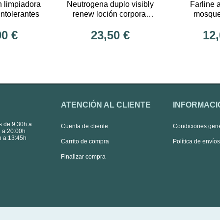
n limpiadora
Neutrogena duplo visibly
Farline 
intolerantes
renew loción corporal
mosque
elástica. 750 mL + 750
90 €
23,50 €
12,
mL
ATENCIÓN AL CLIENTE
INFORMACI
s de 9:30h a
Cuenta de cliente
Condiciones gen
 a 20:00h
 a 13:45h
Carrito de compra
Política de envío
Finalizar compra