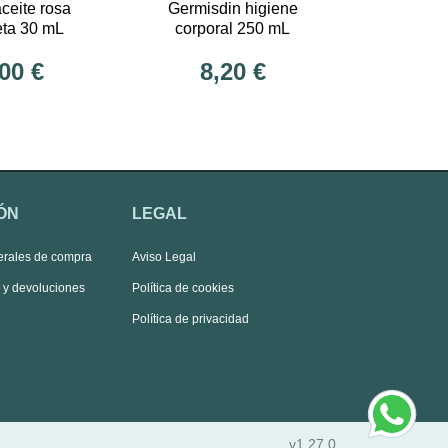
aceite rosa
Germisdin higiene
ta 30 mL
corporal 250 mL
00 €
8,20 €
ÓN
LEGAL
erales de compra
Aviso Legal
s y devoluciones
Política de cookies
Política de privacidad
v1.27.0