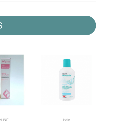
S
RLINE
Isdin