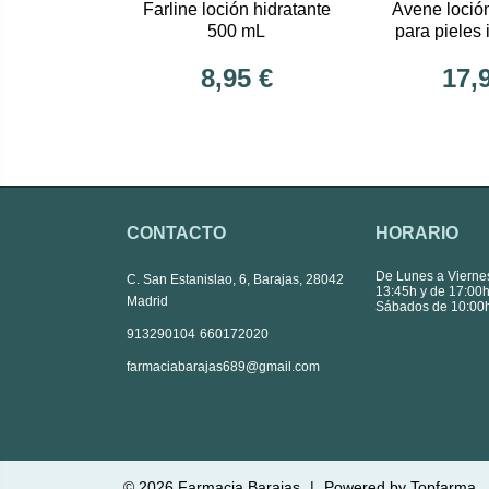
Farline loción hidratante
Avene loció
500 mL
para pieles 
8,95 €
17,
CONTACTO
HORARIO
De Lunes a Vierne
C. San Estanislao, 6, Barajas, 28042
13:45h y de 17:00h
Madrid
Sábados de 10:00h
|
913290104
660172020
farmaciabarajas689@gmail.com
© 2026
Farmacia Barajas
|
Powered by
Topfarma