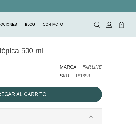
OCIONES
BLOG
CONTACTO
Buscar
Mi Cuenta
Mi Carr
atópica 500 ml
MARCA:
FARLINE
SKU:
181698