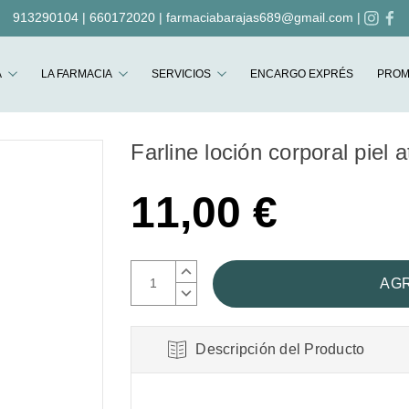
913290104
|
660172020
|
farmaciabarajas689@gmail.com
|
Buscar
A
LA FARMACIA
SERVICIOS
ENCARGO EXPRÉS
PROM
Farline loción corporal piel 
11,00 €
AUMENTAR
CANTIDAD:
DISMINUIR
CANTIDAD:
Descripción del Producto