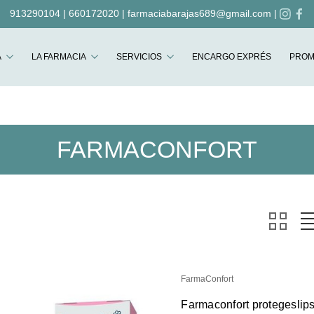
913290104
|
660172020
|
farmaciabarajas689@gmail.com
|
Buscar
A
LA FARMACIA
SERVICIOS
ENCARGO EXPRÉS
PROM
FARMACONFORT
FarmaConfort
Farmaconfort protegeslip