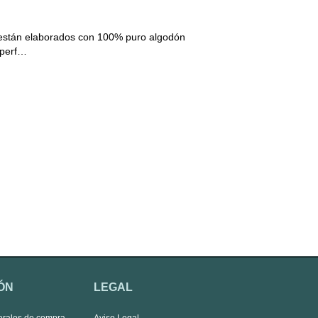
 están elaborados con 100% puro algodón
 perf…
ÓN
LEGAL