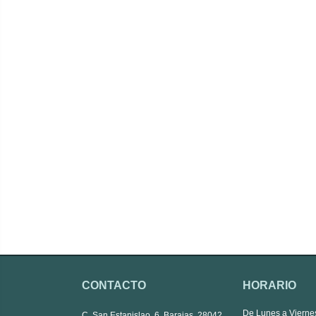
CONTACTO
HORARIO
De Lunes a Vierne
C. San Estanislao, 6, Barajas, 28042