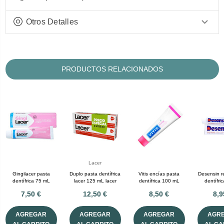
Otros Detalles
PRODUCTOS RELACIONADOS
Lacer
Gingilacer pasta
Duplo pasta dentífrica
Vitis encías pasta
Desensin r
dentífrica 75 mL
lacer 125 mL lacer
dentífrica 100 mL
dentífri
7,50 €
12,50 €
8,50 €
8,9
AGREGAR
AGREGAR
AGREGAR
AGR