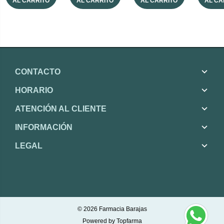
AL CARRITO
AL CARRITO
AL CARRITO
AL CA
CONTACTO
HORARIO
ATENCIÓN AL CLIENTE
INFORMACIÓN
LEGAL
© 2026
Farmacia Barajas
Powered by
Topfarma