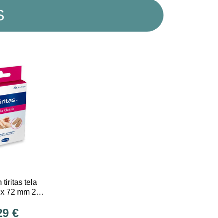
S
tiritas tela
9 x 72 mm 20
dades
29 €