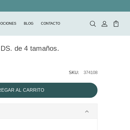
OCIONES
BLOG
CONTACTO
Buscar
Mi Cuenta
Mi Carr
 UDS. de 4 tamaños.
SKU:
374108