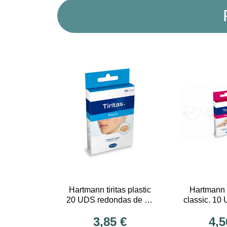
Hartmann tiritas plastic
Hartmann ti
20 UDS redondas de 22
classic. 10
mm
10 
3,85 €
4,5