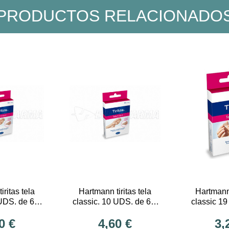
PRODUCTOS RELACIONADO
ritas tela
Hartmann tiritas tela
Hartmann 
 UDS. de 6 x
classic. 10 UDS. de 6 x
classic 1
cm.
10 cm. precortadas.
uni
0 €
4,60 €
3,