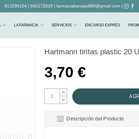
913290104
|
660172020
|
farmaciabarajas689@gmail.com
|
Buscar
A
LA FARMACIA
SERVICIOS
ENCARGO EXPRÉS
PROM
Hartmann tiritas plastic 20
3,70 €
AUMENTAR
CANTIDAD:
DISMINUIR
CANTIDAD:
Descripción del Producto