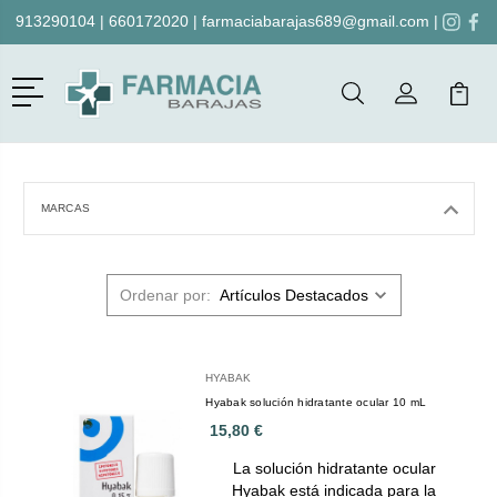
913290104
|
660172020
|
farmaciabarajas689@gmail.com
|
Menú
Buscar
Mi Cuenta
Mi Ca
Buscar
MARCAS
Ordenar por:
HYABAK
Hyabak solución hidratante ocular 10 mL
15,80 €
La solución hidratante ocular
Hyabak está indicada para la