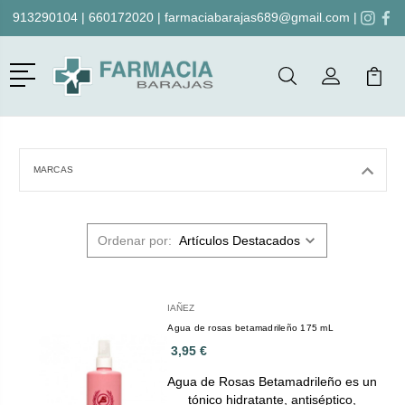
913290104
|
660172020
|
farmaciabarajas689@gmail.com
|
Menú
Buscar
Mi Cuenta
Mi Ca
Buscar
MARCAS
Ordenar por:
IAÑEZ
Agua de rosas betamadrileño 175 mL
3,95 €
Agua de Rosas Betamadrileño es un
tónico hidratante, antiséptico,