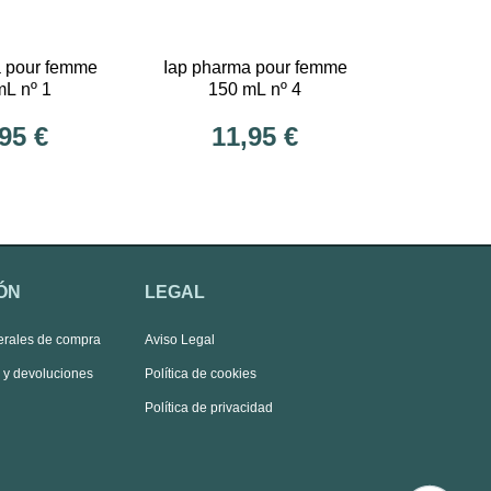
a pour femme
Iap pharma pour femme
mL nº 1
150 mL nº 4
95 €
11,95 €
ÓN
LEGAL
erales de compra
Aviso Legal
s y devoluciones
Política de cookies
Política de privacidad