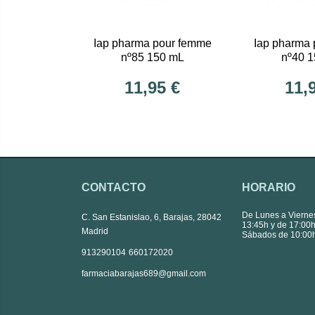
Iap pharma pour femme
Iap pharma
nº85 150 mL
nº40 
11,95 €
11,
CONTACTO
HORARIO
De Lunes a Vierne
C. San Estanislao, 6, Barajas, 28042
13:45h y de 17:00h
Madrid
Sábados de 10:00h
|
913290104
660172020
farmaciabarajas689@gmail.com