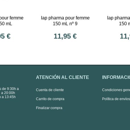
 pour femme
Iap pharma pour femme
Iap pharm
150 mL
150 mL nº 9
150 
95 €
11,95 €
11,
ATENCIÓN AL CLIENTE
INFORMACI
s de 9:30h a
Cuenta de cliente
Condiciones gen
 a 20:00h
 a 13:45h
Carrito de compra
Política de envío
Finalizar compra