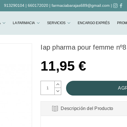
913290104
|
660172020
|
farmaciabarajas689@gmail.com
|
Buscar
A
LA FARMACIA
SERVICIOS
ENCARGO EXPRÉS
PROM
Iap pharma pour femme nº8
11,95 €
AUMENTAR
CANTIDAD:
DISMINUIR
CANTIDAD:
Descripción del Producto