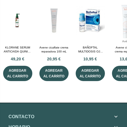
Av
KLORANE SERUM
Avene cicalfate crema
BAÑOFTAL
Avene ci
ANTICAIDA QUININA
reparadora 100 mL
MULTIDOSIS OJO
crema re
EDELWEISS 100 ML
SECO 0.4% 10 ML
49,20 €
20,95 €
10,95 €
13,
AGREGAR
AGREGAR
AGREGAR
AGR
AL CARRITO
AL CARRITO
AL CARRITO
AL CA
CONTACTO