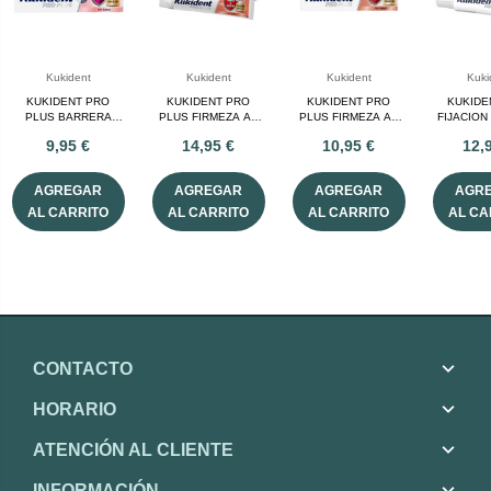
Kukident
Kukident
Kukident
Kuki
KUKIDENT PRO
KUKIDENT PRO
KUKIDENT PRO
KUKIDE
PLUS BARRERA
PLUS FIRMEZA AL
PLUS FIRMEZA AL
FIJACION
ANTICOMIDA 40 G
MASTICAR 57 G SIN
MASTICAR 40 G SIN
DIA 
9,95 €
14,95 €
10,95 €
12,
SIN SABOR
SABOR
SABOR
AGREGAR
AGREGAR
AGREGAR
AGR
AL CARRITO
AL CARRITO
AL CARRITO
AL CA
CONTACTO
HORARIO
ATENCIÓN AL CLIENTE
INFORMACIÓN