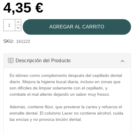
4,35 €
AUMENTAR
CANTIDAD:
DISMINUIR
CANTIDAD:
SKU:
161122
Descripción del Producto
Es idóneo como complemento después del cepillado dental
diario. Mejora la higiene bucal diaria, incluso en zonas que
son difíciles de limpiar solamente con el cepillado, y
combate el mal aliento dejando un sabor muy fresco.
Además, contiene flúor, que previene la caries y refuerza el
esmalte dental. El colutorio Lacer no contiene alcohol, cuida
las encías y no provoca tinción dental.