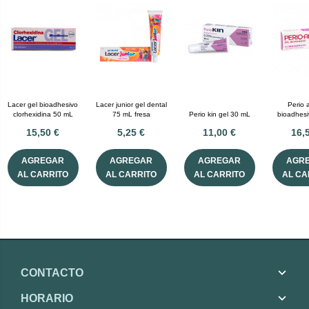
Lacer gel bioadhesivo
Lacer junior gel dental
Perio 
clorhexidina 50 mL
75 mL fresa
Perio kin gel 30 mL
bioadhes
15,50 €
5,25 €
11,00 €
16,
AGREGAR
AGREGAR
AGREGAR
AGR
AL CARRITO
AL CARRITO
AL CARRITO
AL CA
CONTACTO
HORARIO