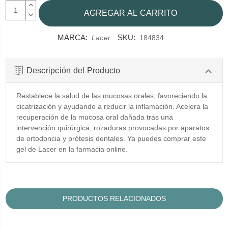
AUMENTAR
CANTIDAD:
DISMINUIR
CANTIDAD:
MARCA:
SKU:
Lacer
184834
Descripción del Producto
Restablece la salud de las mucosas orales, favoreciendo la
cicatrización y ayudando a reducir la inflamación. Acelera la
recuperación de la mucosa oral dañada tras una
intervención quirúrgica, rozaduras provocadas por aparatos
de ortodoncia y prótesis dentales. Ya puedes comprar este
gel de Lacer en la farmacia online.
PRODUCTOS RELACIONADOS