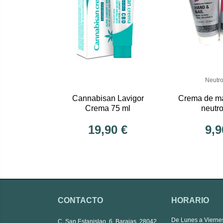
Neutr
Cannabisan Lavigor
Crema de m
Crema 75 ml
neutr
19,90 €
9,9
CONTACTO
HORARIO
De Lunes a Vierne
C. San Estanislao, 6, Barajas, 28042