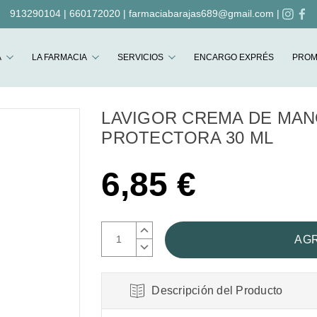
913290104
|
660172020
|
farmaciabarajas689@gmail.com
|
Buscar
A
LA FARMACIA
SERVICIOS
ENCARGO EXPRÉS
PROM
LAVIGOR CREMA DE MA
PROTECTORA 30 ML
6,85 €
AUMENTAR
CANTIDAD:
DISMINUIR
CANTIDAD:
Descripción del Producto