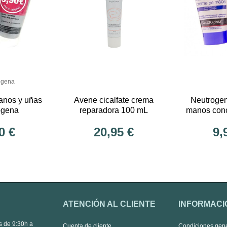
ogena
anos y uñas
Avene cicalfate crema
Neutroge
ogena
reparadora 100 mL
manos con
PERFUME 
0 €
20,95 €
9,
ATENCIÓN AL CLIENTE
INFORMACI
s de 9:30h a
Cuenta de cliente
Condiciones gen