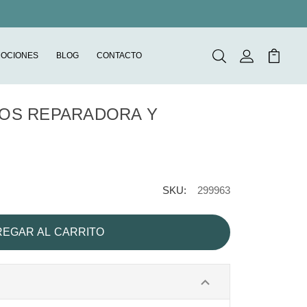
OCIONES
BLOG
CONTACTO
Buscar
Mi Cuenta
Mi Carr
NOS REPARADORA Y
SKU:
299963