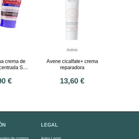
Avène
na crema de
Avene cicalfate+ crema
centrada SIN
reparadora
50 mL 2 U
90 €
13,60 €
ÓN
LEGAL
erales de compra
Aviso Legal