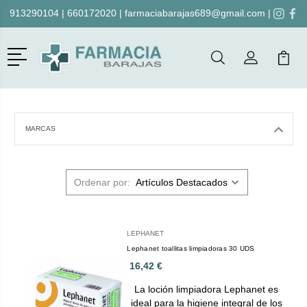
913290104
|
660172020
|
farmaciabarajas689@gmail.com
|
Menú
Buscar
Mi Cuenta
Mi Ca
Buscar
MARCAS
Ordenar por:
LEPHANET
Lephanet toallitas limpiadoras 30 UDS
16,42 €
La loción limpiadora Lephanet es
ideal para la higiene integral de los