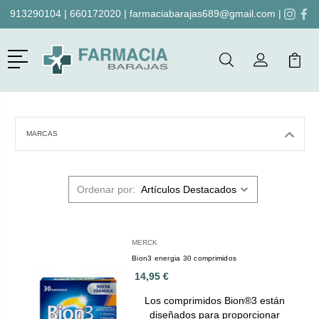
913290104
|
660172020
|
farmaciabarajas689@gmail.com
|
Menú
Buscar
Mi Cuenta
Mi Ca
Buscar
MARCAS
Ordenar por:
MERCK
Bion3 energia 30 comprimidos
14,95 €
Los comprimidos Bion®3 están
diseñados para proporcionar