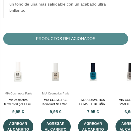
un tono de uña más saludable con un acabado ultra
brillante.
PRODUCTOS RELACIONADOS
MIA Cosmetics Paris
MIA Cosmetics Paris
Mia cosmetics
MIA COSMETICS
MIA COSMETICS
MIA CO
fermented gel 11 mL
Keratinist Nail Mask
ESMALTE DE UÑAS
ESMALTE
11 ml
LAGOON 11 ML
MOONSTO
9,95 €
9,95 €
7,95 €
6,9
AGREGAR
AGREGAR
AGREGAR
AGR
AL CARRITO
AL CARRITO
AL CARRITO
AL CA