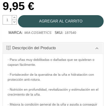
9,95 €
AUMENTAR
CANTIDAD:
DISMINUIR
CANTIDAD:
MARCA:
SKU:
MIA COSMETICS
187540
Descripción del Producto
· Para uñas muy debilitadas o dañadas que se quiebran o
capean fácilmente.
· Fortalecedor de la queratina de la uña e hidratación con
protección anti-rotura.
· Nutrición en profundidad, revitalización y estimulación en el
crecimiento de la uña.
· Mejora la condición general de la uña y ayuda a conseguir