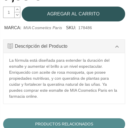
AUMENTAR
CANTIDAD:
DISMINUIR
CANTIDAD:
MARCA:
SKU:
MIA Cosmetics Paris
178486
Descripción del Producto
La fórmula está diseñada para extender la duración del
esmalte y aumentar el brillo a un nivel espectacular.
Enriquecido con aceite de rosa mosqueta, que posee
propiedades nutritivas, y con queratina de plantas para
cuidar y fortalecer la queratina natural de las uñas. Ya
puedes comprar este esmalte de MIA Cosmetics Paris en la
farmacia online.
PRODUCTOS RELACIONADOS