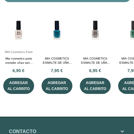
MIA Cosmetics Paris
Mia cosmetics paris
MIA COSMETICS
MIA COSMETICS
MIA CO
esmalte uñas sand
ESMALTE DE UÑAS
ESMALTE DE UÑAS
ESMALTE
storm 11 mL
LAGOON 11 ML
MOONSTONE 11 ml
JA
6,95 €
7,95 €
6,95 €
7,9
AGREGAR
AGREGAR
AGREGAR
AGR
AL CARRITO
AL CARRITO
AL CARRITO
AL CA
CONTACTO