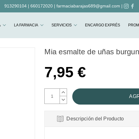
913290104
|
660172020
|
farmaciabarajas689@gmail.com
|
Buscar
A
LA FARMACIA
SERVICIOS
ENCARGO EXPRÉS
PROM
Mia esmalte de uñas burgun
7,95 €
AUMENTAR
CANTIDAD:
DISMINUIR
CANTIDAD:
Descripción del Producto