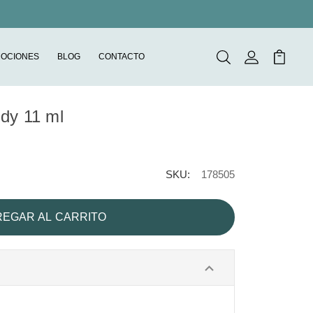
OCIONES
BLOG
CONTACTO
Buscar
Mi Cuenta
Mi Carr
dy 11 ml
SKU:
178505