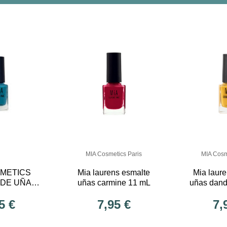
MIA Cosmetics Paris
MIA Cosm
SMETICS
Mia laurens esmalte
Mia laur
 DE UÑAS
uñas carmine 11 mL
uñas dand
 11 ML
5 €
7,95 €
7,