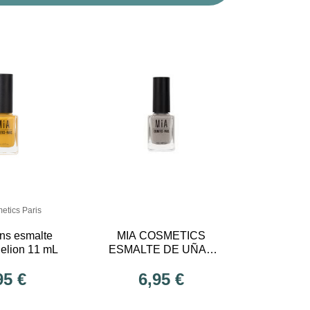
etics Paris
ens esmalte
MIA COSMETICS
elion 11 mL
ESMALTE DE UÑAS
MOONSTONE 11 ml
95 €
6,95 €