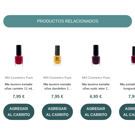
PRODUCTOS RELACIONADOS
MIA Cosmetics Paris
MIA Cosmetics Paris
MIA Cosmetics Paris
Mia laurens esmalte
Mia laurens esmalte
Mia laurens esmalte
Mia esmal
uñas carmine 11 mL
uñas dandelion 11
uñas rustic wine 11
burgund
mL
mL
7,95 €
7,95 €
6,95 €
7,9
AGREGAR
AGREGAR
AGREGAR
AGR
AL CARRITO
AL CARRITO
AL CARRITO
AL CA