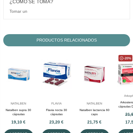
¿CÓMO SE TOMA?
Tomar un
PRODUCTOS RELACIONADOS
-20%
Arkop
Arkostero
NATALBEN
FLAVIA
NATALBEN
cápsulas 
Natalben supra 30
Flavia nocta 30
Natalben lactancia 60
gratis en l
21,
cápsulas
cápsulas
caps
19,10 €
23,20 €
21,75 €
17,