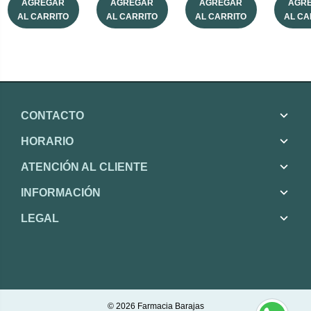
AGREGAR
AGREGAR
AGREGAR
AGR
AL CARRITO
AL CARRITO
AL CARRITO
AL CA
CONTACTO
HORARIO
ATENCIÓN AL CLIENTE
INFORMACIÓN
LEGAL
© 2026
Farmacia Barajas