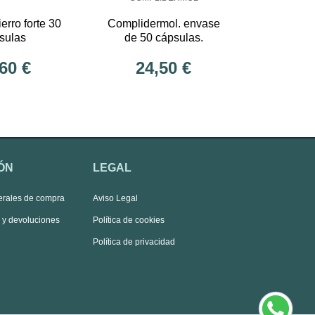
erro forte 30
Complidermol. envase
sulas
de 50 cápsulas.
60 €
24,50 €
ÓN
LEGAL
erales de compra
Aviso Legal
s y devoluciones
Política de cookies
Política de privacidad