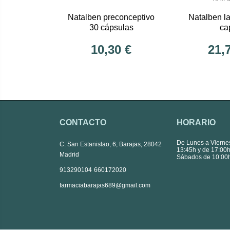
Natalben preconceptivo
Natalben l
30 cápsulas
ca
10,30 €
21,
CONTACTO
HORARIO
De Lunes a Vierne
C. San Estanislao, 6, Barajas, 28042
13:45h y de 17:00h
Madrid
Sábados de 10:00h
|
913290104
660172020
farmaciabarajas689@gmail.com