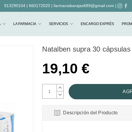
913290104
|
660172020
|
farmaciabarajas689@gmail.com
|
Buscar
A
LA FARMACIA
SERVICIOS
ENCARGO EXPRÉS
PROM
Natalben supra 30 cápsulas
19,10 €
AUMENTAR
CANTIDAD:
DISMINUIR
CANTIDAD:
Descripción del Producto