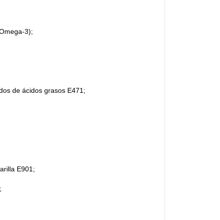
 Omega-3);
idos de ácidos grasos E471;
rilla E901;
;