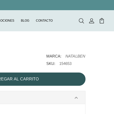
OCIONES
BLOG
CONTACTO
Buscar
Mi Cuenta
Mi Carr
MARCA:
NATALBEN
SKU:
154653