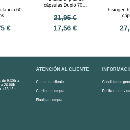
cápsulas Duplo 70%
actancia 60
Fisiogen hi
gratis en la 2ª unidad
ps
cáp
21,95 €
75 €
17,56 €
27,
ATENCIÓN AL CLIENTE
INFORMACI
s de 9:30h a
Cuenta de cliente
Condiciones gen
 a 20:00h
 a 13:45h
Carrito de compra
Política de envío
Finalizar compra