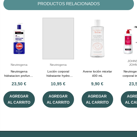
PRODUCTOS RELACIONADOS
JOHN
Neutrogena
Neutrogena
JOH
Neutrogena
Loción corporal
Avene loción micelar
Neutroge
hidratacion profunda
hidratante hydro
400 mL
corporal i
corporal loción piel
boost 400 mL
750
23,50 €
10,95 €
9,90 €
23,
seca 400 mL
neutrogena
AGREGAR
AGREGAR
AGREGAR
AGR
AL CARRITO
AL CARRITO
AL CARRITO
AL CA