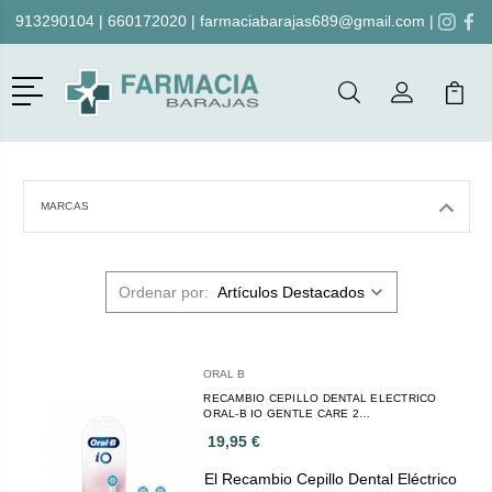
913290104
|
660172020
|
farmaciabarajas689@gmail.com
|
Menú
Buscar
Mi Cuenta
Mi Ca
Buscar
MARCAS
Ordenar por:
ORAL B
RECAMBIO CEPILLO DENTAL ELECTRICO
ORAL-B IO GENTLE CARE 2
CABEZALESCEPILLO DENTAL ELECTRICO
19,95 €
RECAMBIO ORAL-B IO GENTLE CARE 2
CABEZALES
El Recambio Cepillo Dental Eléctrico