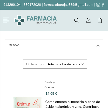
913290104
|
660172020
|
farmaciabarajas689@gmail.com
|
Menú
Buscar
Mi Cuenta
Mi Ca
Buscar
MARCAS
Ordenar por:
Oralchup
Oralchup
14,05 €
Complemento alimenticio a base de
ácido hialurónico y zinc. Contribuye