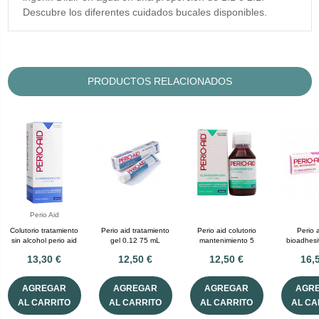
Descubre los diferentes cuidados bucales disponibles.
PRODUCTOS RELACIONADOS
Perio Aid
Colutorio tratamiento
Perio aid tratamiento
Perio aid colutorio
Perio 
sin alcohol perio aid
gel 0.12 75 mL
mantenimiento 5
bioadhes
13,30 €
12,50 €
12,50 €
16,
AGREGAR
AGREGAR
AGREGAR
AGR
AL CARRITO
AL CARRITO
AL CARRITO
AL CA