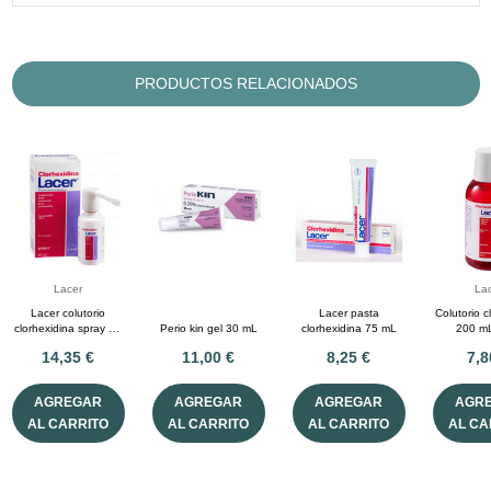
PRODUCTOS RELACIONADOS
Lacer
La
Lacer colutorio
Lacer pasta
Colutorio c
clorhexidina spray 40
Perio kin gel 30 mL
clorhexidina 75 mL
200 mL
mL
14,35 €
11,00 €
8,25 €
7,8
AGREGAR
AGREGAR
AGREGAR
AGR
AL CARRITO
AL CARRITO
AL CARRITO
AL CA