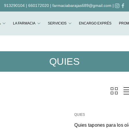
913290104
|
660172020
|
farmaciabarajas689@gmail.com
|
Buscar
A
LA FARMACIA
SERVICIOS
ENCARGO EXPRÉS
PROM
QUIES
QUIES
Quies tapones para los o