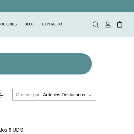
OCIONES
BLOG
CONTACTO
Buscar
Mi Cuenta
Mi Carr
Ordenar por:
ídos 6 UDS