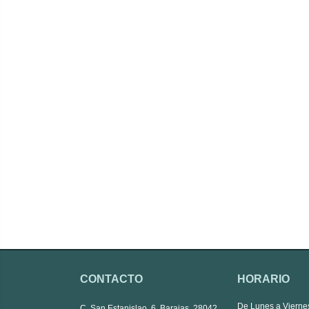
CONTACTO
HORARIO
De Lunes a Vierne
C. San Estanislao, 6, Barajas, 28042