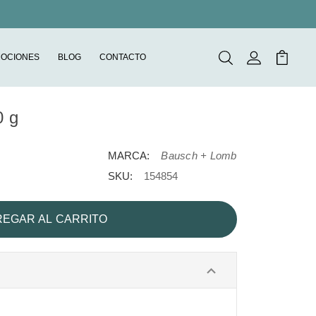
OCIONES
BLOG
CONTACTO
Buscar
Mi Cuenta
Mi Carr
0 g
MARCA:
Bausch + Lomb
SKU:
154854