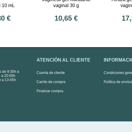
l 10 mL
vaginal 30 g
vagin
80 €
10,65 €
17,
ATENCIÓN AL CLIENTE
INFORMACI
s de 9:30h a
Cuenta de cliente
Condiciones gen
 a 20:00h
 a 13:45h
Carrito de compra
Política de envío
Finalizar compra