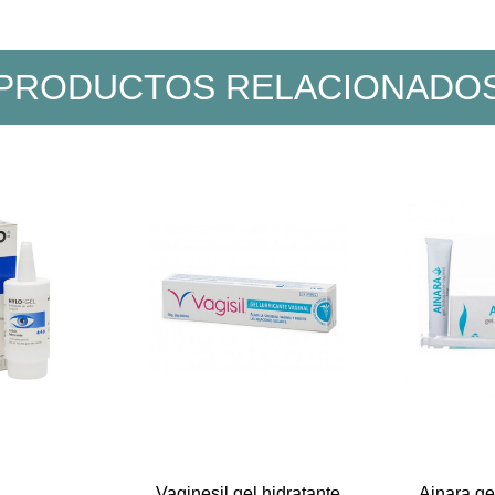
PRODUCTOS RELACIONADO
Vaginesil gel hidratante
Ainara ge