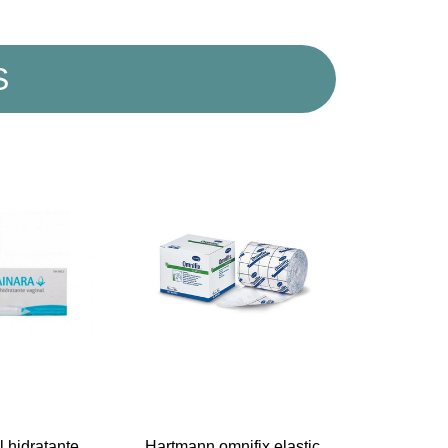
S
l hidratante
Hartmann omnifix elastic