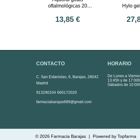
oftalmológicas 20
Hylo ge
monodosis
13,85 €
27,
CONTACTO
HORARIO
De Lunes a Vierne
C. San Estanislao, 6, Barajas, 28042
13:45h y de 17:00h
Madrid
Sábados de 10:00h
|
913290104
660172020
farmaciabarajas689@gmail.com
© 2026
Farmacia Barajas
|
Powered by
Topfarma