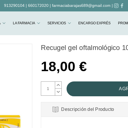
913290104
|
660172020
|
farmaciabarajas689@gmail.com
|
Buscar
A
LA FARMACIA
SERVICIOS
ENCARGO EXPRÉS
PROM
Recugel gel oftalmológico 1
18,00 €
AUMENTAR
CANTIDAD:
DISMINUIR
CANTIDAD:
Descripción del Producto