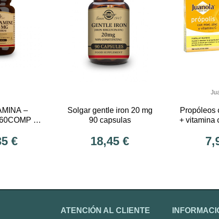
Ju
AMINA –
Solgar gentle iron 20 mg
Propóleos 
 60COMP –
90 capsulas
+ vitamina 
GAR
miel 
35 €
18,45 €
7,
ATENCIÓN AL CLIENTE
INFORMACI