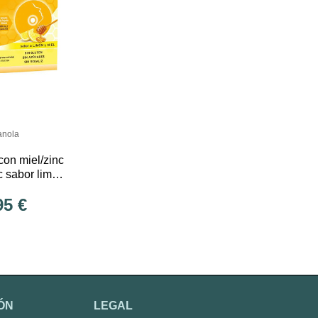
anola
con miel/zinc
c sabor limón
juanola
95 €
ÓN
LEGAL