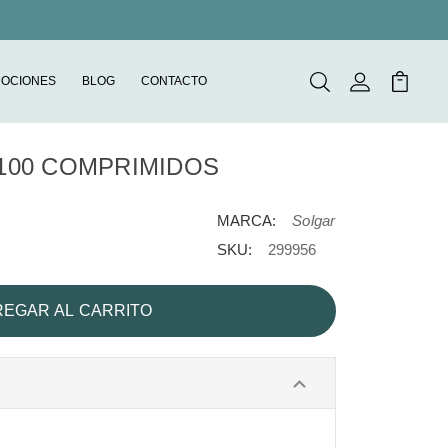
OCIONES
BLOG
CONTACTO
Buscar
Mi Cuenta
Mi Carr
100 COMPRIMIDOS
MARCA:
Solgar
SKU:
299956