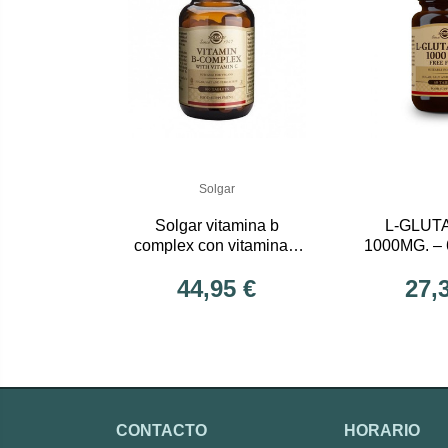
Solgar
Solgar vitamina b
L-GLUT
complex con vitamina c
1000MG. –
250 comprimidos
SOL
44,95 €
27,
CONTACTO
HORARIO