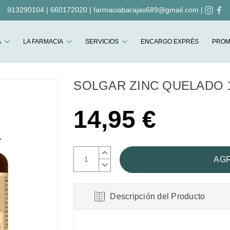
913290104
|
660172020
|
farmaciabarajas689@gmail.com
|
Buscar
A
LA FARMACIA
SERVICIOS
ENCARGO EXPRÉS
PROM
SOLGAR ZINC QUELADO 
14,95 €
AUMENTAR
CANTIDAD:
DISMINUIR
CANTIDAD:
Descripción del Producto