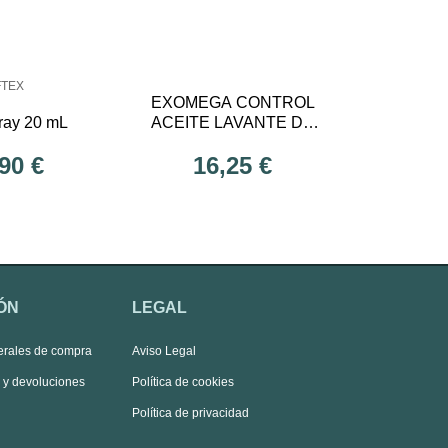
FTEX
EXOMEGA CONTROL
pray 20 mL
ACEITE LAVANTE DE
DUCHA Y BAÑO 500
90 €
16,25 €
ML
ÓN
LEGAL
erales de compra
Aviso Legal
s y devoluciones
Política de cookies
Política de privacidad