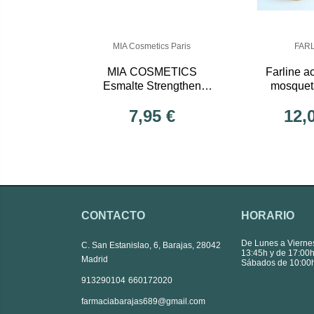
MIA Cosmetics Paris
FAR
MIA COSMETICS
Farline ac
Esmalte Strengthen
mosquet
Base
7,95 €
12,
CONTACTO
HORARIO
De Lunes a Vierne
C. San Estanislao, 6, Barajas, 28042
13:45h y de 17:00h
Madrid
Sábados de 10:00h
|
913290104
660172020
farmaciabarajas689@gmail.com