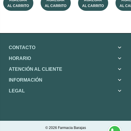
AGREGAR
AGREGAR
AGREGAR
AGR
AL CARRITO
AL CARRITO
AL CARRITO
AL CA
CONTACTO
HORARIO
ATENCIÓN AL CLIENTE
INFORMACIÓN
LEGAL
© 2026
Farmacia Barajas