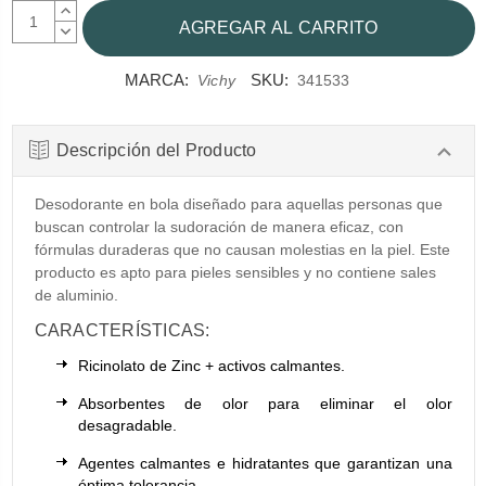
AUMENTAR
CANTIDAD:
DISMINUIR
CANTIDAD:
MARCA:
SKU:
Vichy
341533
Descripción del Producto
Desodorante en bola diseñado para aquellas personas que
buscan controlar la sudoración de manera eficaz, con
fórmulas duraderas que no causan molestias en la piel. Este
producto es apto para pieles sensibles y no contiene sales
de aluminio.
CARACTERÍSTICAS:
Ricinolato de Zinc + activos calmantes.
Absorbentes de olor para eliminar el olor
desagradable.
Agentes calmantes e hidratantes que garantizan una
óptima tolerancia.