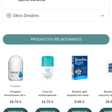
Otros Detalles
PRODUCTOS RELACIONADOS
Perspirex
Perspirex
Vichy tto
Breathe right
Breath
desodorante roll on
antitranspirante
peq/med tira nasal 10
pequeño ti
25 mL
eficacia 48h roll on 50
unidades
unid
19,70 €
12,75 €
9,95 €
29,
mL