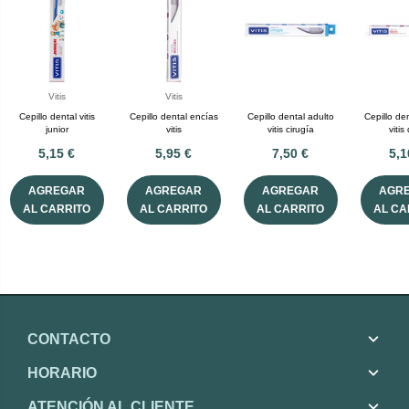
Vitis
Vitis
Cepillo dental vitis
Cepillo dental encías
Cepillo dental adulto
Cepillo de
junior
vitis
vitis cirugía
vitis
5,15 €
5,95 €
7,50 €
5,1
AGREGAR
AGREGAR
AGREGAR
AGR
AL CARRITO
AL CARRITO
AL CARRITO
AL CA
CONTACTO
HORARIO
ATENCIÓN AL CLIENTE